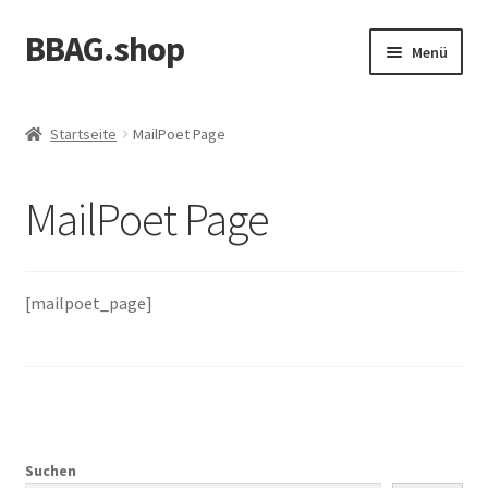
BBAG.shop
Zur
Zum
Menü
Navigation
Inhalt
springen
springen
Startseite
Startseite
MailPoet Page
Allgemeine Geschäftsbedingungen
MailPoet Page
Datenschutzerklärung
Echtheit von Bewertungen
[mailpoet_page]
Impressum
Kasse
Mein Konto
Suchen