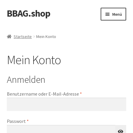
BBAG.shop
Zur
Zum
Menü
Navigation
Inhalt
springen
springen
Startseite
Startseite
Mein Konto
Allgemeine Geschäftsbedingungen
Mein Konto
Datenschutzerklärung
Echtheit von Bewertungen
Anmelden
Impressum
Erforderlich
Benutzername oder E-Mail-Adresse
*
Kasse
Erforderlich
Passwort
*
Mein Konto