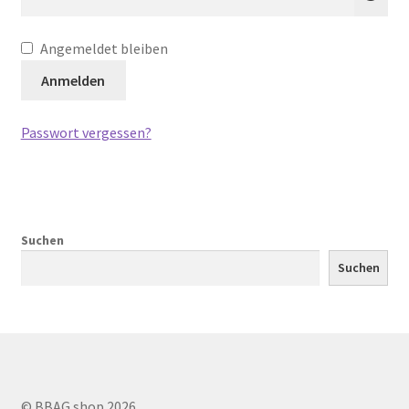
Shop
Angemeldet bleiben
Versandarten
Anmelden
Warenkorb
Passwort vergessen?
Widerrufsbelehrung
Zahlungsarten
Suchen
Suchen
© BBAG.shop 2026