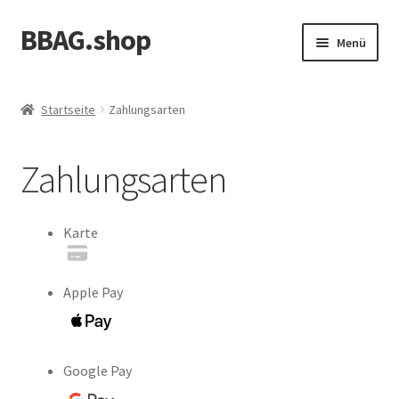
BBAG.shop
Zur
Zum
Menü
Navigation
Inhalt
springen
springen
Startseite
Startseite
Zahlungsarten
Allgemeine Geschäftsbedingungen
Zahlungsarten
Datenschutzerklärung
Echtheit von Bewertungen
Karte
Impressum
Apple Pay
Kasse
Mein Konto
Google Pay