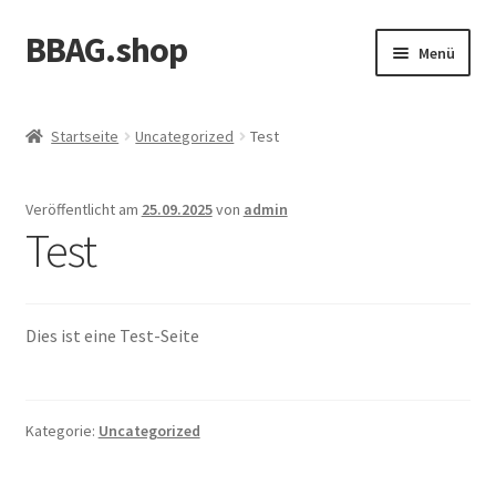
BBAG.shop
Zur
Zum
Menü
Navigation
Inhalt
springen
springen
Startseite
Startseite
Uncategorized
Test
Allgemeine Geschäftsbedingungen
Veröffentlicht am
25.09.2025
von
admin
Datenschutzerklärung
Test
Echtheit von Bewertungen
Dies ist eine Test-Seite
Impressum
Kasse
Kategorie:
Uncategorized
Mein Konto